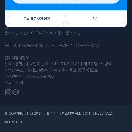
2026 김포 아라마린 페스티벌
주최 : 김포시, 한국수자원공사 | 주관 : 케이워터운영관리(주)
오늘 하루 보지 않기
닫기
프로그램 관련 문의: 010-6818-0410 / 카카오톡채널 '김포 아라마린페스티
벌'
문의가능 시간: 10:00~18:00 / 문자 문의 가능
문의 : 031-999-7833(케이워터운영관리(주) 관광사업부)
결제대행사정보
상호 : 홀리츠 | 사업자 번호 : 144-01-33977 | 대표자명 : 박병호
사업장 주소 : 경기도 성남시 분당구 황새울로 307, 622호
유선연락처 : 031-707-8767
소셜 미디어
© COPYRIGHT(c) 2024 김포 아라마린페스티벌 ALL RIGHTS RESERVED.
web v
1.0.0