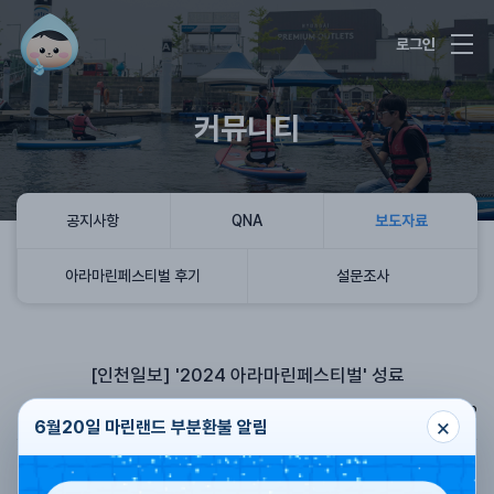
로그인
커뮤니티
공지사항
QNA
보도자료
아라마린페스티벌 후기
설문조사
[인천일보] '2024 아라마린페스티벌' 성료
아라마린페스티벌
2024.06.04
조회수
722
×
6월20일 마린랜드 부분환불 알림