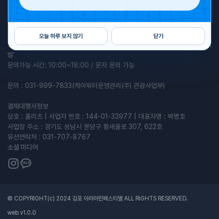
2026 김포 아라마린 페스티벌
주최 : 김포시, 한국수자원공사 | 주관 : 케이워터운영관리(주)
오늘 하루 보지 않기
닫기
프로그램 관련 문의: 010-6818-0410 / 카카오톡채널 '김포 아라마린페스티
벌'
문의가능 시간: 10:00~18:00 / 문자 문의 가능
문의 : 031-999-7833(케이워터운영관리(주) 관광사업부)
결제대행사정보
상호 : 홀리츠 | 사업자 번호 : 144-01-33977 | 대표자명 : 박병호
사업장 주소 : 경기도 성남시 분당구 황새울로 307, 622호
유선연락처 : 031-707-8767
소셜 미디어
© COPYRIGHT(c) 2024 김포 아라마린페스티벌 ALL RIGHTS RESERVED.
web v
1.0.0