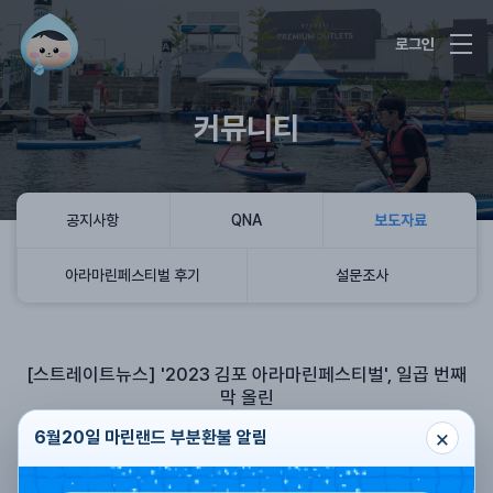
로그인
커뮤니티
공지사항
QNA
보도자료
아라마린페스티벌 후기
설문조사
[스트레이트뉴스] '2023 김포 아라마린페스티벌', 일곱 번째
막 올린
×
아라마린페스티벌
2023.01.05
조회수
885
6월20일 마린랜드 부분환불 알림