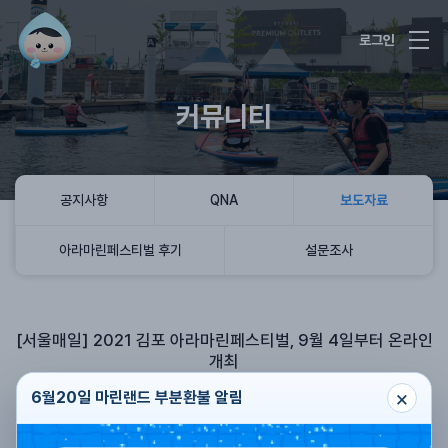
로그인
커뮤니티
공지사항
QNA
보도자료
아라마린페스티벌 후기
설문조사
[서울매일] 2021 김포 아라마린페스티벌, 9월 4일부터 온라인
개최
×
아라마린페스티벌
2021.01.08
조회수
989
6월20일 마린랜드 부분환불 알림