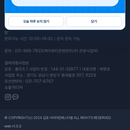
2026 김포 아라마린 페스티벌
주최 : 김포시, 한국수자원공사 | 주관 : 케이워터운영관리(주)
오늘 하루 보지 않기
닫기
프로그램 관련 문의: 010-6818-0410 / 카카오톡채널 '김포 아라마린페스티
벌'
문의가능 시간: 10:00~18:00 / 문자 문의 가능
문의 : 031-999-7833(케이워터운영관리(주) 관광사업부)
결제대행사정보
상호 : 홀리츠 | 사업자 번호 : 144-01-33977 | 대표자명 : 박병호
사업장 주소 : 경기도 성남시 분당구 황새울로 307, 622호
유선연락처 : 031-707-8767
소셜 미디어
© COPYRIGHT(c) 2024 김포 아라마린페스티벌 ALL RIGHTS RESERVED.
web v
1.0.0