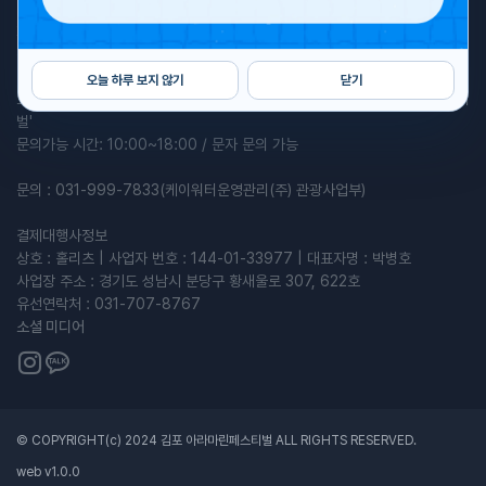
2026 김포 아라마린 페스티벌
주최 : 김포시, 한국수자원공사 | 주관 : 케이워터운영관리(주)
오늘 하루 보지 않기
닫기
프로그램 관련 문의: 010-6818-0410 / 카카오톡채널 '김포 아라마린페스티
벌'
문의가능 시간: 10:00~18:00 / 문자 문의 가능
문의 : 031-999-7833(케이워터운영관리(주) 관광사업부)
결제대행사정보
상호 : 홀리츠 | 사업자 번호 : 144-01-33977 | 대표자명 : 박병호
사업장 주소 : 경기도 성남시 분당구 황새울로 307, 622호
유선연락처 : 031-707-8767
소셜 미디어
© COPYRIGHT(c) 2024 김포 아라마린페스티벌 ALL RIGHTS RESERVED.
web v
1.0.0