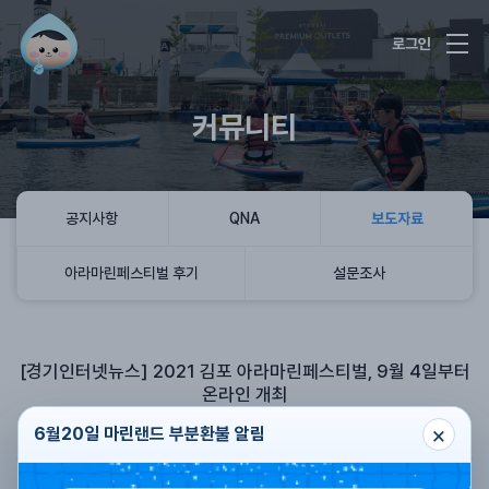
로그인
커뮤니티
공지사항
QNA
보도자료
아라마린페스티벌 후기
설문조사
[경기인터넷뉴스] 2021 김포 아라마린페스티벌, 9월 4일부터
온라인 개최
×
아라마린페스티벌
2021.01.08
조회수
983
6월20일 마린랜드 부분환불 알림